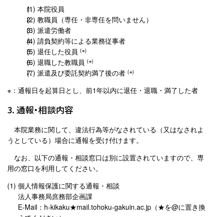
本院役員
教職員（専任・非専任を問いません）
派遣労働者
請負契約等による業務従事者
(※)
退任した役員
(※)
退職した教職員
(※)
派遣及び委託契約満了後の者
※：通報日を起算日とし、前1年以内に退任・退職・満了した者
3. 通報・相談内容
本院業務に関して、違法行為等がなされている（又はなされよ
うとしている）場合に通報を受け付けます。
なお、以下の通報・相談窓口は別に設置されていますので、専
用の窓口を利用してください。
個人情報保護に関する通報・相談
法人事務局庶務部企画課
E-Mail：h-kikaku★mail.tohoku-gakuin.ac.jp（★を@に置き換