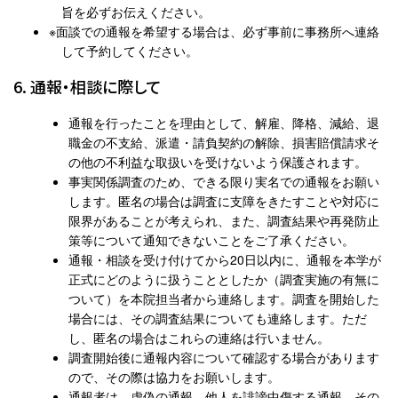
旨を必ずお伝えください。
※面談での通報を希望する場合は、必ず事前に事務所へ連絡
して予約してください。
6. 通報・相談に際して
通報を行ったことを理由として、解雇、降格、減給、退
職金の不支給、派遣・請負契約の解除、損害賠償請求そ
の他の不利益な取扱いを受けないよう保護されます。
事実関係調査のため、できる限り実名での通報をお願い
します。匿名の場合は調査に支障をきたすことや対応に
限界があることが考えられ、また、調査結果や再発防止
策等について通知できないことをご了承ください。
通報・相談を受け付けてから20日以内に、通報を本学が
正式にどのように扱うこととしたか（調査実施の有無に
ついて）を本院担当者から連絡します。調査を開始した
場合には、その調査結果についても連絡します。ただ
し、匿名の場合はこれらの連絡は行いません。
調査開始後に通報内容について確認する場合があります
ので、その際は協力をお願いします。
通報者は、虚偽の通報、他人を誹謗中傷する通報、その