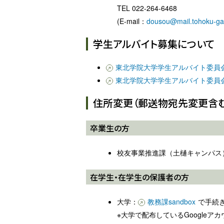
TEL 022-264-6468
(E-mail：
dousou@mail.tohoku-gak
学生アルバイト募集について
東北学院大学学生アルバイト委員
東北学院大学学生アルバイト委員
住所変更（郵送物宛先変更含む
卒業生の方
校友事業推進課（土樋キャンパス）：TEL 
在学生・在学生の保護者の方
大学：
教務課sandbox
で手続
※大学で配布しているGoogle