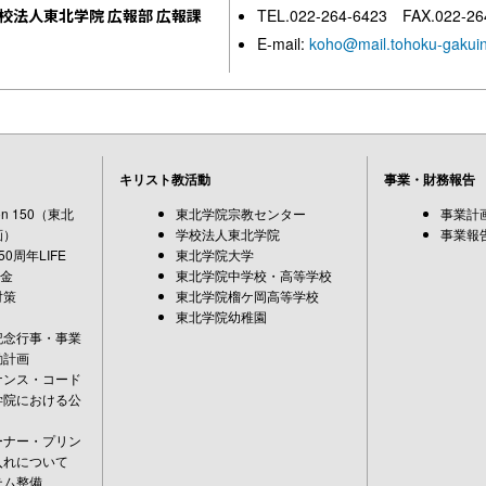
校法人東北学院 広報部 広報課
TEL.022-264-6423 FAX.022-26
E-mail:
koho@mail.tohoku-gakuin
キリスト教活動
事業・財務報告
sion 150（東北
東北学院宗教センター
事業計
画）
学校法人東北学院
事業報
0周年LIFE
東北学院大学
募金
東北学院中学校・高等学校
対策
東北学院榴ケ岡高等学校
東北学院幼稚園
記念行事・事業
動計画
ナンス・コード
学院における公
ーナー・プリン
入れについて
テム整備