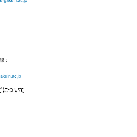
u-gakuin.ac.jp
援課：
kuin.ac.jp
どについて