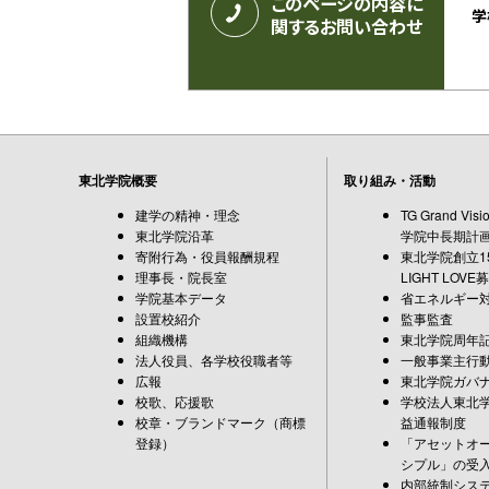
このページの内容に
学
関するお問い合わせ
東北学院概要
取り組み・活動
建学の精神・理念
TG Grand Vi
東北学院沿革
学院中長期計
寄附行為・役員報酬規程
東北学院創立15
理事長・院長室
LIGHT LOVE
学院基本データ
省エネルギー
設置校紹介
監事監査
組織機構
東北学院周年
法人役員、各学校役職者等
一般事業主行
広報
東北学院ガバ
校歌、応援歌
学校法人東北
校章・ブランドマーク（商標
益通報制度
登録）
「アセットオ
シプル」の受
内部統制シス