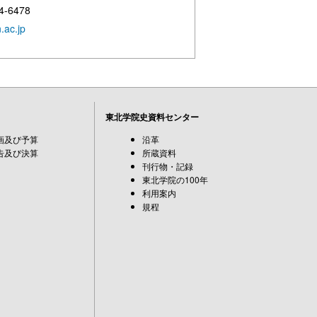
4-6478
.ac.jp
東北学院史資料センター
画及び予算
沿革
告及び決算
所蔵資料
刊行物・記録
東北学院の100年
利用案内
規程