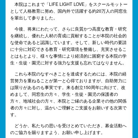
本院はこれまで「LIFE LIGHT LOVE」をスクールモットー
として人格教育に努め、国内外で活躍する約20万人の同窓生
を輩出して参りました。
今後、将来にわたって、さらに良質かつ高度な教育・研究
を継続し、優れた人材の育成に貢献することが本院の社会的
な使命であると認識しています。そして、新しい時代の要請
に十分に対応できる教育・研究環境を整備し、充実させるこ
とはもとより、様々な事情により経済的に困窮する本院の学
生・生徒・園児に対する強力な支援も忘れてはなりません。
これら本院のなすべきことを達成するためには、本院の経
営努力を重ねることが第一と心得ておりますが、自助努力に
は限りがあるのも事実です。来る創立150周年に向けて、改
めまして、同窓生の方々、学生・生徒・園児の保護者の
方々、地域社会の方々、本院とご縁のある企業その他の関係
者の方々に対し、温かいご理解とご支援をお願いする次第で
す。
どうか、私たちの思いを受けとめていただき、募金活動へ
のご協力を賜りますよう、お願い申し上げます。