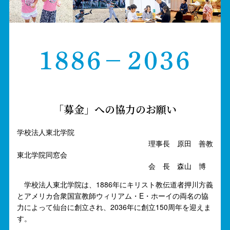
「募金」への協力のお願い
学校法人東北学院
理事長
原田 善教
東北学院同窓会
会
長
森山
博
学校法人東北学院は、1886年にキリスト教伝道者押川方義
とアメリカ合衆国宣教師ウィリアム・E・ホーイの両名の協
力によって仙台に創立され、2036年に創立150周年を迎えま
す。