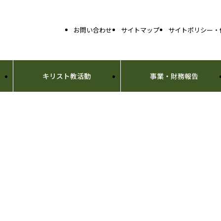
お問い合わせ
サイトマップ
サイトポリシー・
キリスト教活動
事業・財務報告
・・・・
聖書の示す神に対する畏敬の念と
イエス・キリストにならう隣人への愛の精神を培い、
文化の発展と福祉に貢献する人材の育成を目指す。
・・・・