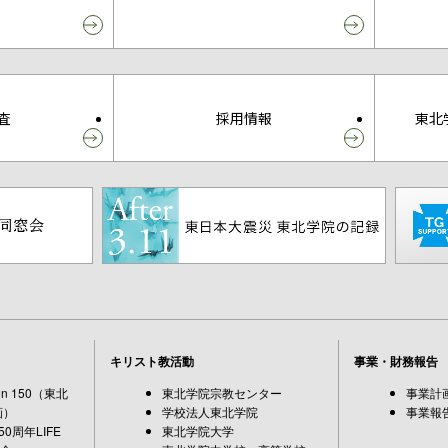
査
採用情報
東北
キリスト教活動
事業・財務報告
sion 150（東北
東北学院宗教センター
事業計
画）
学校法人東北学院
事業報
0周年LIFE
東北学院大学