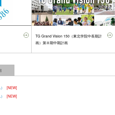
TG Grand Vision 150（東北学院中長期計
画）第Ⅲ期中期計画
園
ム）
[NEW]
ム）
[NEW]