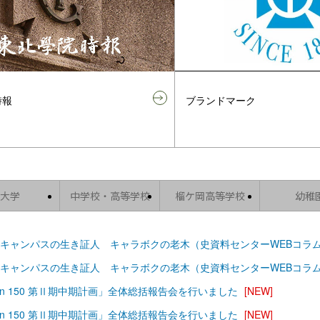
時報
ブランドマーク
大学
中学校・高等学校
榴ケ岡高等学校
幼稚
キャンパスの生き証人 キャラボクの老木（史資料センターWEBコラ
キャンパスの生き証人 キャラボクの老木（史資料センターWEBコラ
Vision 150 第Ⅱ期中期計画」全体総括報告会を行いました
[NEW]
Vision 150 第Ⅱ期中期計画」全体総括報告会を行いました
[NEW]