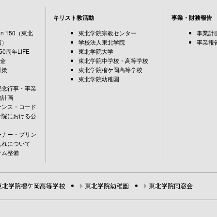
キリスト教活動
事業・財務報告
sion 150（東北
東北学院宗教センター
事業計
画）
学校法人東北学院
事業報
0周年LIFE
東北学院大学
募金
東北学院中学校・高等学校
対策
東北学院榴ケ岡高等学校
東北学院幼稚園
記念行事・事業
動計画
ナンス・コード
学院における公
ーナー・プリン
入れについて
テム整備
東北学院榴ケ岡高等学校
東北学院幼稚園
東北学院同窓会