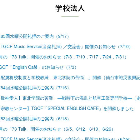
学校法人
85回水曜公開礼拝のご案内（9/17）
TGCF Music Service(音楽礼拝) ／交流会」開催のお知らせ（7/10）
月の「73 Talk」開催のお知らせ（7/3，7/10，7/17，7/24，7/31）
GCF「English Café」のお知らせ（7/3）
「配属将校制度と学校教練―東北学院の苦悩―」開催（仙台市戦災復興
84回水曜公開礼拝のご案内（7/16）
【敬神愛人】東北学院の苦難 ―戦時下の混乱と航空工業専門学校―（史
宗教センター】TGCF「SPECIAL ENGLISH CAFE」を開催しました
83回水曜公開礼拝のご案内（6/18）
月の「73 Talk」開催のお知らせ（6/5、6/12、6/19、6/26）
TGCF Music Service(音楽礼拝) ／交流会」開催のお知らせ（6/19）