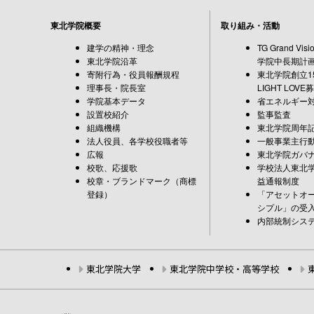
東北学院概要
取り組み・活動
建学の精神・理念
TG Grand Vi
東北学院沿革
学院中長期計
寄附行為・役員報酬規程
東北学院創立15
理事長・院長室
LIGHT LOVE
学院基本データ
省エネルギー
設置校紹介
監事監査
組織機構
東北学院周年
法人役員、各学校役職者等
一般事業主行
広報
東北学院ガバ
校歌、応援歌
学校法人東北
校章・ブランドマーク（商標
益通報制度
登録）
「アセットオ
シプル」の受
内部統制シス
東北学院大学
東北学院中学校・高等学校