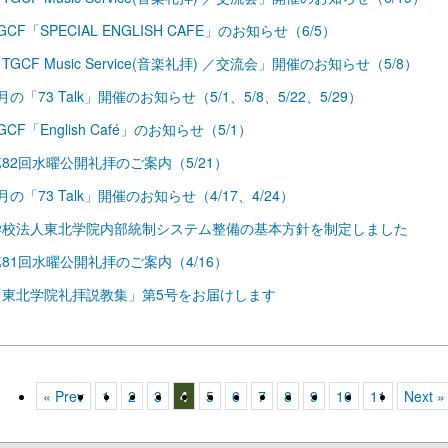
GCF「SPECIAL ENGLISH CAFE」のお知らせ（6/5）
TGCF Music Service(音楽礼拝) ／交流会」開催のお知らせ（5/8）
月の「73 Talk」開催のお知らせ（5/1、5/8、5/22、5/29）
GCF「English Café」のお知らせ（5/1）
82回水曜公開礼拝のご案内（5/21）
月の「73 Talk」開催のお知らせ（4/17、4/24）
学校法人東北学院内部統制システム整備の基本方針を制定しました
81回水曜公開礼拝のご案内（4/16）
「東北学院礼拝説教集」第5号をお届けします
« Prev
1
2
3
4
5
6
7
8
9
10
11
Next »