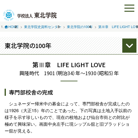
HOME
東北学院史資料センター
東北学院の100年
第Ⅲ章 LIFE LIGHT LOV
東北学院の100年
第Ⅲ章 LIFE LIGHT LOVE
興隆時代 1901（明治34）年～1930（昭和5）年
専門部校舎の完成
シュネーダー帰米中の募金によって、専門部校舎が完成したの
は1926（大正15）年のことであった。下の写真は土地入手以前の
様子を示す珍しいもので、現在の校地および仙台市街との対比が
極めて興味深い。画面中央左手に現シップル舘と旧ブラッドショ
ー舘が見える。